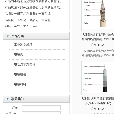
产品质量和服务质量是公司发展的生命线。
品牌是公司产品及服务的一面明镜。
高科技、专业化、精品化、国际化。
创新、务实、求真、用心。
制度共守、风险共担、利益共享。
RG58AU 镀锡铜丝绞
产品分类
最新公告
单缆镀锡铜编织 WM-58
我们坚持回报社会，奉献爱心。
5(9311)
工业装备线缆
分类:
RG58
产品的不断创新是持续发展的轨迹和标志。
RG58AU 镀锡铜丝绞
电缆类
单缆镀锡铜编织 WM-58
产品质量和服务质量是公司发展的生命线。
5(9311)
品牌是公司产品及服务的一面明镜。
电动汽车充电枪
高科技、专业化、精品化、国际化。
电缆组装
创新、务实、求真、用心。
制度共守、风险共担、利益共享。
电缆材料
RG58 铜丝单缆镀锡铜
联系我们
织 WM-58-4(9310)
昵称
分类:
RG58