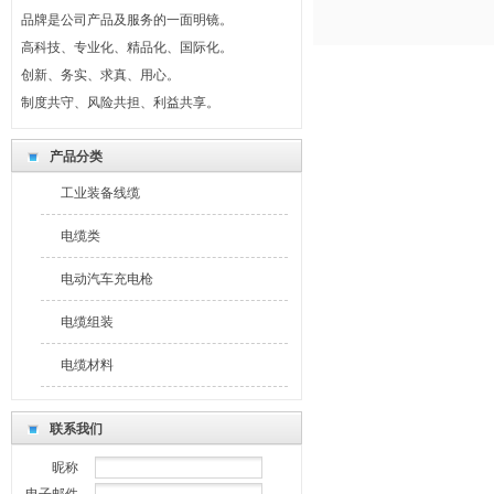
品牌是公司产品及服务的一面明镜。
高科技、专业化、精品化、国际化。
创新、务实、求真、用心。
制度共守、风险共担、利益共享。
最新公告
我们坚持回报社会，奉献爱心。
产品分类
产品的不断创新是持续发展的轨迹和标志。
工业装备线缆
产品质量和服务质量是公司发展的生命线。
品牌是公司产品及服务的一面明镜。
电缆类
高科技、专业化、精品化、国际化。
电动汽车充电枪
创新、务实、求真、用心。
制度共守、风险共担、利益共享。
电缆组装
电缆材料
联系我们
昵称