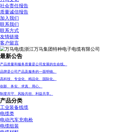
社会责任报告
质量诚信报告
加入我们
联系我们
联系方式
友情链接
最新公告
客户留言
我们坚持回报社会，奉献爱心。
产品的不断创新是持续发展的轨迹和标志。
最新公告
产品质量和服务质量是公司发展的生命线。
品牌是公司产品及服务的一面明镜。
高科技、专业化、精品化、国际化。
创新、务实、求真、用心。
制度共守、风险共担、利益共享。
最新公告
产品分类
我们坚持回报社会，奉献爱心。
工业装备线缆
电缆类
产品的不断创新是持续发展的轨迹和标志。
电动汽车充电枪
产品质量和服务质量是公司发展的生命线。
电缆组装
品牌是公司产品及服务的一面明镜。