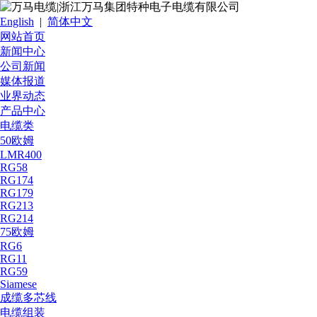
English
|
简体中文
网站首页
新闻中心
公司新闻
媒体报道
业界动态
产品中心
电缆类
50欧姆
LMR400
RG58
RG174
RG179
RG213
RG214
75欧姆
RG6
RG11
RG59
Siamese
成缆多芯线
电缆组装