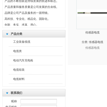
产品质量和服务质量是公司发展的生命线。
品牌是公司产品及服务的一面明镜。
高科技、专业化、精品化、国际化。
创新、务实、求真、用心。
制度共守、风险共担、利益共享。
传感器电缆
产品分类
最新公告
我们坚持回报社会，奉献爱心。
工业装备线缆
分类:
传感器电缆
产品的不断创新是持续发展的轨迹和标志。
传感器电缆
电缆类
产品质量和服务质量是公司发展的生命线。
品牌是公司产品及服务的一面明镜。
电动汽车充电枪
高科技、专业化、精品化、国际化。
电缆组装
创新、务实、求真、用心。
制度共守、风险共担、利益共享。
电缆材料
联系我们
昵称