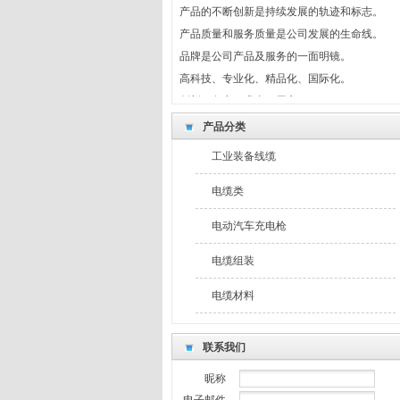
产品的不断创新是持续发展的轨迹和标志。
产品质量和服务质量是公司发展的生命线。
品牌是公司产品及服务的一面明镜。
高科技、专业化、精品化、国际化。
创新、务实、求真、用心。
制度共守、风险共担、利益共享。
产品分类
最新公告
工业装备线缆
我们坚持回报社会，奉献爱心。
产品的不断创新是持续发展的轨迹和标志。
电缆类
产品质量和服务质量是公司发展的生命线。
品牌是公司产品及服务的一面明镜。
电动汽车充电枪
高科技、专业化、精品化、国际化。
电缆组装
创新、务实、求真、用心。
制度共守、风险共担、利益共享。
电缆材料
联系我们
昵称