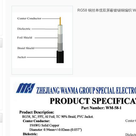
RG58 铜丝单缆双屏蔽镀锡铜编织 WM-5