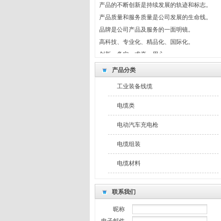
产品质量和服务质量是公司发展的生命线。
品牌是公司产品及服务的一面明镜。
高科技、专业化、精品化、国际化。
创新、务实、求真、用心。
制度共守、风险共担、利益共享。
产品分类
最新公告
我们坚持回报社会，奉献爱心。
工业装备线缆
产品的不断创新是持续发展的轨迹和标志。
电缆类
产品质量和服务质量是公司发展的生命线。
品牌是公司产品及服务的一面明镜。
电动汽车充电枪
高科技、专业化、精品化、国际化。
电缆组装
创新、务实、求真、用心。
制度共守、风险共担、利益共享。
电缆材料
联系我们
昵称