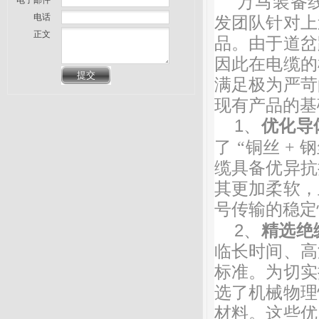
万马装备
电子邮件
电话
发团队针对上
正文
品。由于道岔
因此在电缆的
满足极为严苛
现有产品的基
1、
优化导
了
“铜丝 +
缆具备优异抗
其更加柔软，
号传输的稳定
2、
精选绝
临长时间、高
标准。为切实
选了机械物理
材料。这些优