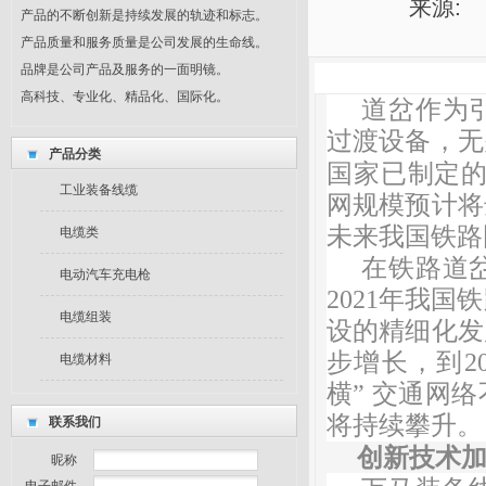
产品的不断创新是持续发展的轨迹和标志。
来源: 发
产品质量和服务质量是公司发展的生命线。
品牌是公司产品及服务的一面明镜。
高科技、专业化、精品化、国际化。
道岔作为
创新、务实、求真、用心。
过渡设备，无
制度共守、风险共担、利益共享。
产品分类
最新公告
国家已制定
工业装备线缆
我们坚持回报社会，奉献爱心。
网规模预计将
产品的不断创新是持续发展的轨迹和标志。
未来我国铁路
电缆类
产品质量和服务质量是公司发展的生命线。
在铁路道
品牌是公司产品及服务的一面明镜。
电动汽车充电枪
2021年我国
高科技、专业化、精品化、国际化。
电缆组装
设的精细化发
创新、务实、求真、用心。
制度共守、风险共担、利益共享。
步增长，到20
电缆材料
横” 交通网
将持续攀升。
联系我们
创新技术
昵称